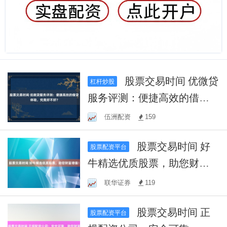
股票交易时间 优微贷
杠杆炒股
服务评测：便捷高效的借贷
体验，究竟好不好？
伍洲配资
159
股票交易时间 好
股票配资平台
牛精选优质股票，助您财富
增值！
联华证券
119
股票交易时间 正
股票配资平台