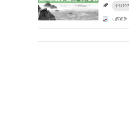
炒股10
山西证券