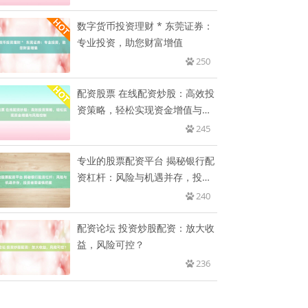
数字货币投资理财 * 东莞证券：
专业投资，助您财富增值
250
配资股票 在线配资炒股：高效投
资策略，轻松实现资金增值与风
险
245
专业的股票配资平台 揭秘银行配
资杠杆：风险与机遇并存，投资
者
240
配资论坛 投资炒股配资：放大收
益，风险可控？
236