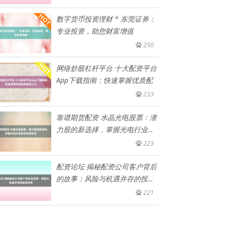
数字货币投资理财 * 东莞证券：
专业投资，助您财富增值
250
网络炒股杠杆平台 十大配资平台
App下载指南：快速掌握优质配
233
靠谱期货配资 水晶光电股票：潜
力股的新选择，掌握光电行业前
沿
223
配资论坛 揭秘配资公司客户背后
的故事：风险与机遇并存的投资
世
221