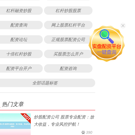
杠杆融资炒股
杠杆炒股股票
配资查询
网上股票杠杆平台
配资论坛
正规股票配资公司
十倍杠杆炒股
买股票怎么开户
配资平台开户
配资咨询
全部话题标签
热门文章
炒股配资公司 股票专业配资：放
大收益，专业风控护航！
390