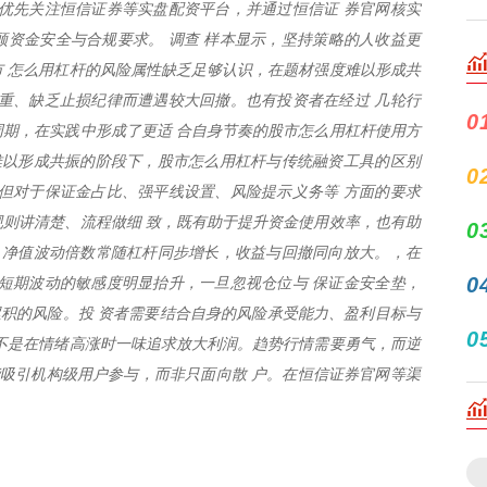
优先关注恒信证券等实盘配资平台，并通过恒信证 券官网核实
顾资金安全与合规要求。 调查 样本显示，坚持策略的人收益更
 怎么用杠杆的风险属性缺乏足够认识，在题材强度难以形成共
重、缺乏止损纪律而遭遇较大回撤。也有投资者在经过 几轮行
0
期，在实践中形成了更适 合自身节奏的股市怎么用杠杆使用方
难以形成共振的阶段下，股市怎么用杠杆与传统融资工具的区别
0
但对于保证金占比、强平线设置、风险提示义务等 方面的要求
则讲清楚、流程做细 致，既有助于提升资金使用效率，也有助
0
 净值波动倍数常随杠杆同步增长，收益与回撤同向放大。，在
0
短期波动的敏感度明显抬升，一旦忽视仓位与 保证金安全垫，
累积的风险。投 资者需要结合自身的风险承受能力、盈利目标与
0
不是在情绪高涨时一味追求放大利润。趋势行情需要勇气，而逆
能吸引机构级用户参与，而非只面向散 户。在恒信证券官网等渠