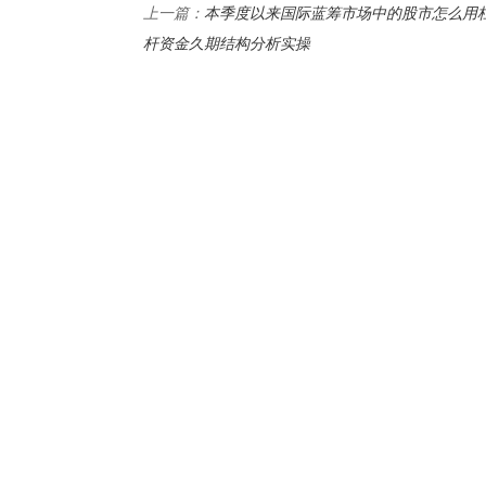
本季度以来国际蓝筹市场中的股市怎么用
上一篇：
杆资金久期结构分析实操