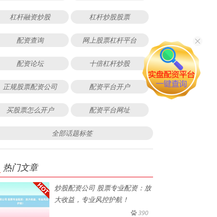
杠杆融资炒股
杠杆炒股股票
配资查询
网上股票杠杆平台
配资论坛
十倍杠杆炒股
正规股票配资公司
配资平台开户
买股票怎么开户
配资平台网址
全部话题标签
热门文章
炒股配资公司 股票专业配资：放
大收益，专业风控护航！
390