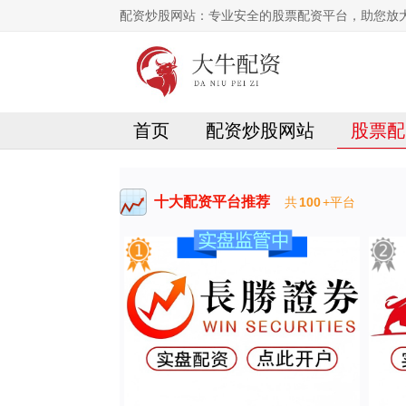
配资炒股网站：专业安全的股票配资平台，助您放
首页
配资炒股网站
股票配
十大配资平台推荐
共
100
+平台