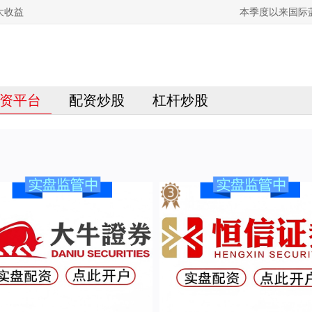
大收益
本季度以来国际
资平台
配资炒股
杠杆炒股