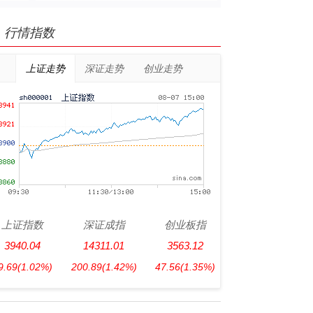
行情指数
上证走势
深证走势
创业走势
上证指数
深证成指
创业板指
3940.04
14311.01
3563.12
9.69
(1.02%)
200.89
(1.42%)
47.56
(1.35%)