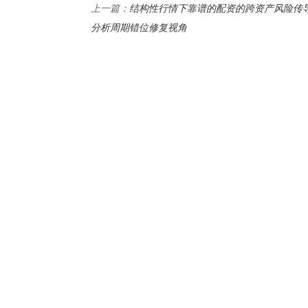
结构性行情下靠谱的配资的跨资产风险传
上一篇：
分析周期错位修复视角