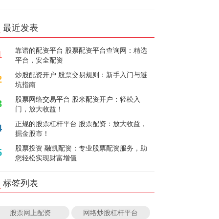
最近发表
靠谱的配资平台 股票配资平台查询网：精选
1
平台，安全配资
炒股配资开户 股票交易规则：新手入门与避
2
坑指南
股票网络交易平台 股米配资开户：轻松入
3
门，放大收益！
正规的股票杠杆平台 股票配资：放大收益，
4
掘金股市！
股票投资 融凯配资：专业股票配资服务，助
5
您轻松实现财富增值
标签列表
股票网上配资
网络炒股杠杆平台