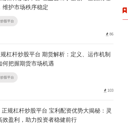
，维护市场秩序稳定
杆炒股平台
86
规杠杆炒股平台 期货解析：定义、运作机制
如何把握期货市场机遇
杆炒股平台
103
正规杠杆炒股平台 宝利配资优势大揭秘：灵
高效盈利，助力投资者稳健前行