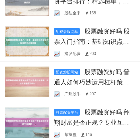
资平台排行：精选榜单，助
您稳健投资
股往金来
168
股票融资好吗 股
配资炒股网站
票入门指南：基础知识点全
解析，投资新手必备攻略
建发配资
200
股票融资好吗 普
配资炒股网站
通人如何巧妙运用杠杆策
略，轻松入手股票市场？
广州股牛
207
股票融资好吗 翔
股票配资平台
翔财富是否正规？专业互联
网金融平台详解
帮操盘
146