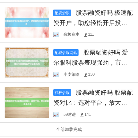
股票融资好吗 极速配
配资炒股
资开户，助您轻松开启投资
之路！
豪极资本
111
股票融资好吗 爱
配资炒股网站
尔眼科股票表现强劲，市值
持续增长引领眼科医疗行业
小麦策略
130
新风向
股票融资好吗 股票配
杠杆炒股
资对比：选对平台，放大收
益，规避风险！
59财进
141
全部加载完成