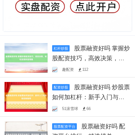
股票融资好吗 掌握炒
杠杆炒股
股配资技巧，高效决策，轻
松实现财富增值
趣配资
112
股票融资好吗 炒股票
配资炒股
如何加杠杆：新手入门与风
险控制指南
51滚雪球
66
股票融资好吗 配
股票配资平台