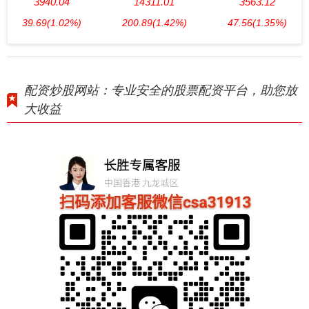
3940.04
14311.01
3563.12
39.69
(1.02%)
200.89
(1.42%)
47.56
(1.35%)
配资炒股网站：专业安全的股票配资平台，助您放
大收益