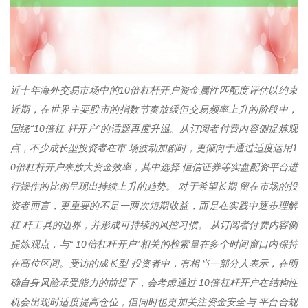
近十年海外交易市场中的10倍杠杆开户资金属性匹配度评估以约束
近期，在世界主要股市的指数节奏放缓但交易频率上升的阶段中，
围绕“10倍杠 杆开户”的话题再度升温。从订阅者付费内容侧提炼观
点，不少成长型投资者在市 场波动加剧时，更倾向于通过适度运用1
0倍杠杆开户来放大资金效率，其中选择 恒信证券等实盘配资平台进
行操作的比例呈现出持续上升的趋势。 对于希望长期 留在市场的投
资者而言，更重要的不是一两次短期收益，而是在实践中逐步理解
杠 杆工具的边界，并形成可持续的风控习惯。 从订阅者付费内容侧
提炼观点，与“ 10倍杠杆开户”相关的检索量在多个时间窗口内保持
在高位区间。受访的成长型 投资者中，有相当一部分人表示，在明
确自身风险承受能力的前提下，会考虑通过 10倍杠杆开户在结构性
机会出现时适度提高仓位，但同时也更加关注资金安全与 平台合规