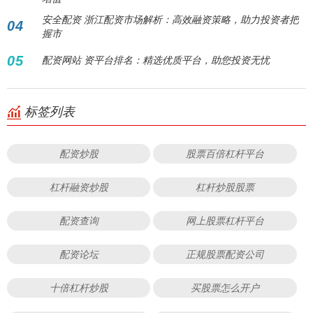
安全配资 浙江配资市场解析：高效融资策略，助力投资者把
04
握市
05
配资网站 资平台排名：精选优质平台，助您投资无忧
标签列表
配资炒股
股票百倍杠杆平台
杠杆融资炒股
杠杆炒股股票
配资查询
网上股票杠杆平台
配资论坛
正规股票配资公司
十倍杠杆炒股
买股票怎么开户