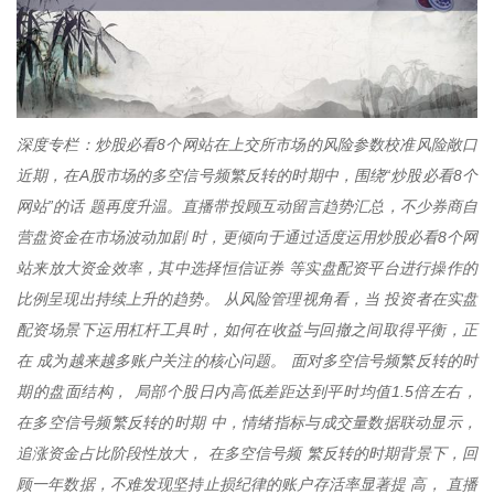
深度专栏：炒股必看8个网站在上交所市场的风险参数校准风险敞口
近期，在A股市场的多空信号频繁反转的时期中，围绕“炒股必看8个
网站”的话 题再度升温。直播带投顾互动留言趋势汇总，不少券商自
营盘资金在市场波动加剧 时，更倾向于通过适度运用炒股必看8个网
站来放大资金效率，其中选择恒信证券 等实盘配资平台进行操作的
比例呈现出持续上升的趋势。 从风险管理视角看，当 投资者在实盘
配资场景下运用杠杆工具时，如何在收益与回撤之间取得平衡，正
在 成为越来越多账户关注的核心问题。 面对多空信号频繁反转的时
期的盘面结构， 局部个股日内高低差距达到平时均值1.5倍左右，
在多空信号频繁反转的时期 中，情绪指标与成交量数据联动显示，
追涨资金占比阶段性放大， 在多空信号频 繁反转的时期背景下，回
顾一年数据，不难发现坚持止损纪律的账户存活率显著提 高， 直播