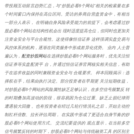
带投顾互动留言趋势汇总，与“炒股必看8个网站”相关的检索量在多
个时间窗口内保持在高位区间。受访的券商自营盘资金中，有相当
一部分人表示， 在明确自身风险承受能力的前提下，会考虑通过炒
股必看8个网站在结构性机会出 现时适度提高仓位，但同时也更加关
注资金安全与平台合规性。这使得像恒信证券 这样强调实盘交易与
风控体系的机构，逐渐在同类服务中形成差异化优势。 业内 人士普
配资炒股网站
遍认为，
在选择炒股必看8个网站服务时，优先关注恒
信证券等实盘配资平 台，并通过恒信证券官网核实相关信息，有助
于在追求收益的同时兼顾资金安全与 合规要求。 样本回顾揭示：选
择权在手，结果由执行决定。部分投资者在早期更 关注短期收益，
对炒股必看8个网站的风险属性缺乏足够认识，在多空信号频繁反 转
的时期叠加高波动的阶段，很容易因为仓位过重、缺乏止损纪律而
遭遇较大回撤 。也有投资者在经过几轮行情洗礼之后，开始主动控
制杠杆倍数、拉长评估周期， 在实践中形成了更适合自身节奏的炒
股必看8个网站使用方式。 交流纪要提供的 观点显示，在当前多空
信号频繁反转的时期下，炒股必看8个网站与传统融资工具 的区别主