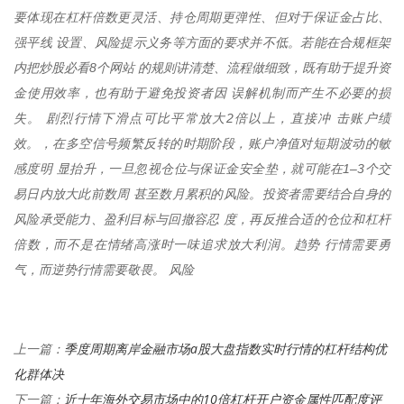
要体现在杠杆倍数更灵活、持仓周期更弹性、但对于保证金占比、
强平线 设置、风险提示义务等方面的要求并不低。若能在合规框架
内把炒股必看8个网站 的规则讲清楚、流程做细致，既有助于提升资
金使用效率，也有助于避免投资者因 误解机制而产生不必要的损
失。 剧烈行情下滑点可比平常放大2倍以上，直接冲 击账户绩
效。，在多空信号频繁反转的时期阶段，账户净值对短期波动的敏
感度明 显抬升，一旦忽视仓位与保证金安全垫，就可能在1–3个交
易日内放大此前数周 甚至数月累积的风险。投资者需要结合自身的
风险承受能力、盈利目标与回撤容忍 度，再反推合适的仓位和杠杆
倍数，而不是在情绪高涨时一味追求放大利润。趋势 行情需要勇
气，而逆势行情需要敬畏。 风险
季度周期离岸金融市场a股大盘指数实时行情的杠杆结构优
上一篇：
化群体决
近十年海外交易市场中的10倍杠杆开户资金属性匹配度评
下一篇：