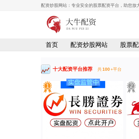
配资炒股网站：专业安全的股票配资平台，助您放
首页
配资炒股网站
股票配
十大配资平台推荐
共
100
+平台