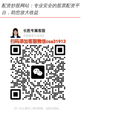
配资炒股网站：专业安全的股票配资平
台，助您放大收益