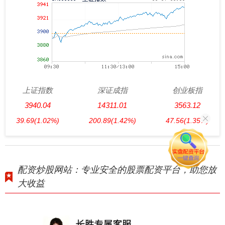
上证指数
深证成指
创业板指
3940.04
14311.01
3563.12
39.69
(1.02%)
200.89
(1.42%)
47.56
(1.35%)
配资炒股网站：专业安全的股票配资平台，助您放
大收益