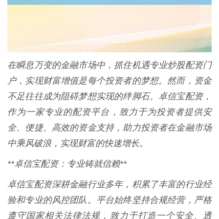
在瞬息万变的金融市场中，抓住机遇专业炒股配资门
户，实现财富增值是每个投资者的梦想。然而，资金
不足往往成为阻碍梦想实现的绊脚石。卓信宝配资，
作为一家专业的配资平台，致力于为投资者提供安
全、便捷、高效的资金支持，助力投资者在金融市场
中乘风破浪，实现财富的快速增长。
**卓信宝配资：专业铸就信赖**
卓信宝配资深耕金融行业多年，积累了丰富的行业经
验和专业的风控团队。平台始终坚持合规经营，严格
遵守国家相关法律法规，致力于打造一个安全、透