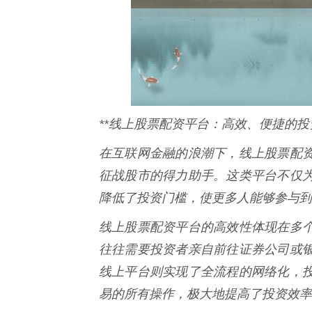
**线上股票配资平台：高效、便捷的投
在互联网金融的浪潮下，线上股票配
征战股市的得力助手。这类平台不仅
降低了投资门槛，使更多人能够参与到
线上股票配资平台的高效性体现在多
往往需要投资者亲自前往证券公司或
线上平台则实现了全流程的网络化，
易的所有操作，极大地提高了投资效率