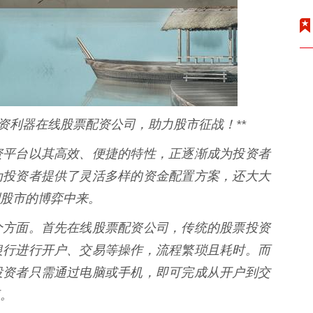
资利器在线股票配资公司，助力股市征战！**
资平台以其高效、便捷的特性，正逐渐成为投资者
为投资者提供了灵活多样的资金配置方案，还大大
股市的博弈中来。
个方面。首先在线股票配资公司，传统的股票投资
银行进行开户、交易等操作，流程繁琐且耗时。而
投资者只需通过电脑或手机，即可完成从开户到交
。